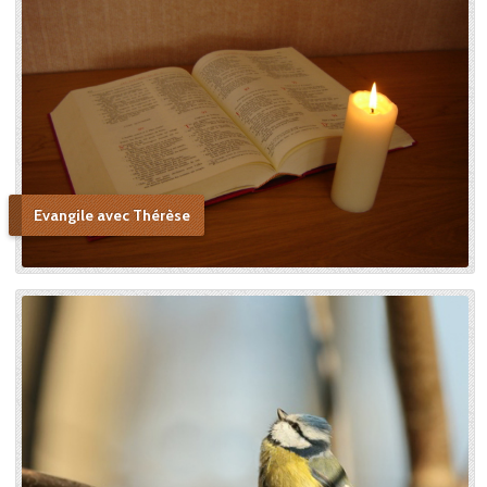
jusqu’à voir en elle une figure
de sainteté proche de la
Sainte Vierge : « Si je n’ai
point vu le modèle, j’aime à
me persuader que j’ai vu la
copie. » Après sa mort, c’est
Céline qui plaida sa cause en
canonisation en défendant
au procès ecclésiastique sa «
petite voie » si novatrice : « Ce
Evangile avec Thérèse
n’était pas ma sœur que je
voulais faire monter sur les
autels, mais l’instrument dont
le bon Dieu s’était servi pour
montrer aux âmes “la voie de
l’enfance spirituelle” afin qu’il
produise tout l’effet pour
lequel il avait été créé. » En
promulguant le décret sur
l’héroïcité des vertus de
Thérèse, le pape Benoît XV
saluera cette « voie de la