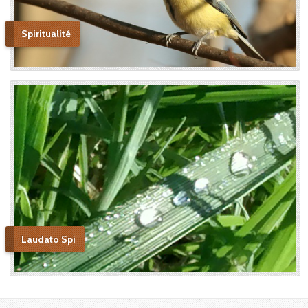
confiance et de l’abandon ».
Bonne lecture pour aller de
découvertes en découvertes.
Spiritualité
« Autobiographie de la sœur
et novice de la Petite
Thérèse. Histoire d’un tison
arraché du feu. » Edition du
Carmel. 386 pages. 20 Euros
Laudato Spi