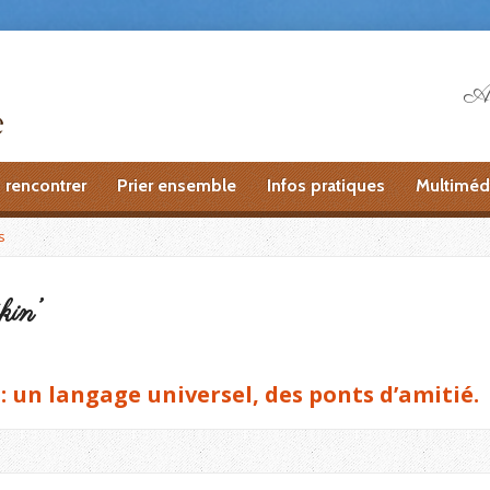
Ai
 rencontrer
Prier ensemble
Infos pratiques
Multiméd
s
kin’
: un langage universel, des ponts d’amitié.