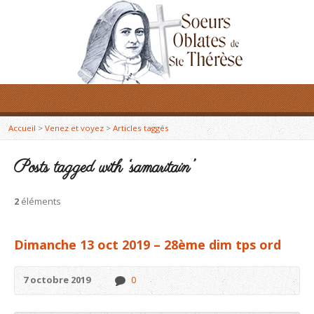
Accueil
>
Venez et voyez
>
Articles taggés
Posts tagged with ‘samaritain’
2
éléments
Dimanche 13 oct 2019 – 28ème dim tps ord
7 octobre 2019
0