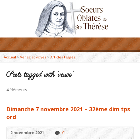
Accueil
>
Venez et voyez
>
Articles taggés
Posts tagged with ‘veuve’
4
éléments
Dimanche 7 novembre 2021 – 32ème dim tps
ord
2 novembre 2021
0