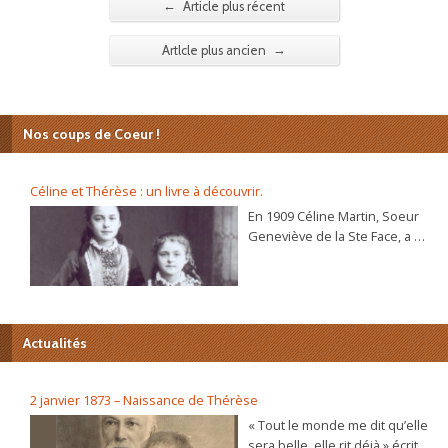
←
Article plus récent
→
Artlcle plus ancien
Nos coups de Coeur !
Céline et Thérèse : un livre à découvrir.
En 1909 Céline Martin, Soeur
Geneviève de la Ste Face, a 40
ans. L’autobiographie de sa
sœur Thérèse, l’histoire
d’une âme, se répand dans le
monde et son procès de
béatification va s’ouvrir
Actualités
bientôt. C’est alors que la
Prieure du Carmel lui
demande d’écrire sa propre
2 janvier 1873 – Naissance de Thérèse
autobiographie. Dans ce récit
« Tout le monde me dit qu’elle
plein de vie et d’humour elle
sera belle, elle rit déjà » écrit