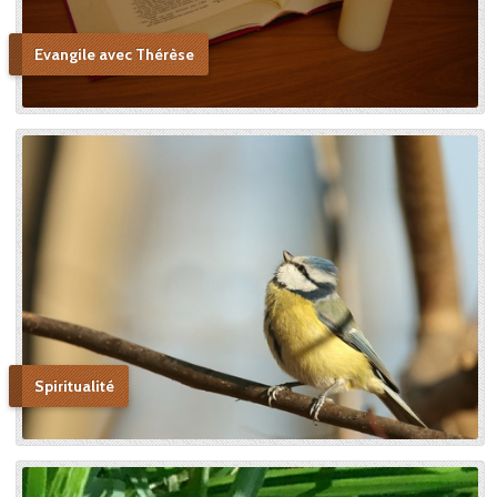
au procès ecclésiastique sa «
petite voie » si novatrice : « Ce
Evangile avec Thérèse
n’était pas ma sœur que je
voulais faire monter sur les
autels, mais l’instrument dont
le bon Dieu s’était servi pour
montrer aux âmes “la voie de
l’enfance spirituelle” afin qu’il
produise tout l’effet pour
lequel il avait été créé. » En
promulguant le décret sur
l’héroïcité des vertus de
Thérèse, le pape Benoît XV
saluera cette « voie de la
confiance et de l’abandon ».
Bonne lecture pour aller de
découvertes en découvertes.
Spiritualité
« Autobiographie de la sœur
et novice de la Petite
Thérèse. Histoire d’un tison
arraché du feu. » Edition du
Carmel. 386 pages. 20 Euros