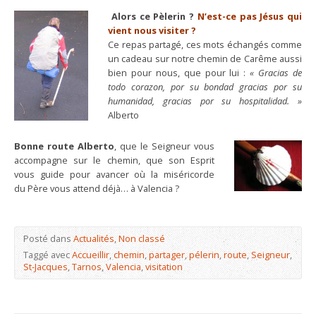
Alors ce Pèlerin ?
N’est-ce pas Jésus qui
vient nous visiter ?
Ce repas partagé, ces mots échangés comme
un cadeau sur notre chemin de Carême aussi
bien pour nous, que pour lui :
« Gracias de
todo corazon, por su bondad gracias por su
humanidad, gracias por su hospitalidad. »
Alberto
Bonne route Alberto
, que le Seigneur vous
accompagne sur le chemin, que son Esprit
vous guide pour avancer où la miséricorde
du Père vous attend déjà… à Valencia ?
Posté dans
Actualités
,
Non classé
Taggé avec
Accueillir
,
chemin
,
partager
,
pélerin
,
route
,
Seigneur
,
St-Jacques
,
Tarnos
,
Valencia
,
visitation