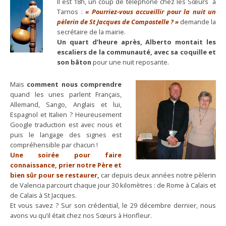
Il est 18h, un coup de téléphone chez les Sœurs à
Tarnos :
« Pourriez-vous accueillir
pour la nuit un
pèlerin de St Jacques de Compostelle ? »
demande la
secrétaire de la mairie.
Un quart d’heure après, Alberto montait les
escaliers de la communauté, avec sa coquille et
son bâton
pour une nuit reposante.
Mais
comment nous comprendre
quand les unes parlent Français,
Allemand, Sango, Anglais et lui,
Espagnol et Italien ? Heureusement
Google traduction est avec nous et
puis le langage des signes est
compréhensible par chacun !
Une soirée pour faire
connaissance, prier notre Père et
bien sûr pour se restaurer,
car depuis deux années notre pèlerin
de Valencia parcourt chaque jour 30 kilomètres : de Rome à Calais et
de Calais à St Jacques.
Et vous savez ? Sur son crédential, le 29 décembre dernier, nous
avons vu qu’il était chez nos Sœurs à Honfleur.