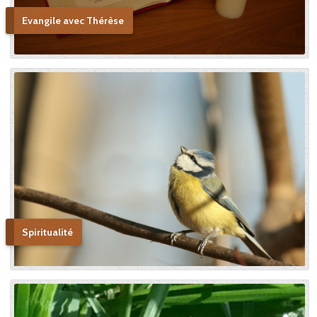
au procès ecclésiastique sa «
petite voie » si novatrice : « Ce
Evangile avec Thérèse
n’était pas ma sœur que je
voulais faire monter sur les
autels, mais l’instrument dont
le bon Dieu s’était servi pour
montrer aux âmes “la voie de
l’enfance spirituelle” afin qu’il
produise tout l’effet pour
lequel il avait été créé. » En
promulguant le décret sur
l’héroïcité des vertus de
Thérèse, le pape Benoît XV
saluera cette « voie de la
confiance et de l’abandon ».
Bonne lecture pour aller de
découvertes en découvertes.
Spiritualité
« Autobiographie de la sœur
et novice de la Petite
Thérèse. Histoire d’un tison
arraché du feu. » Edition du
Carmel. 386 pages. 20 Euros