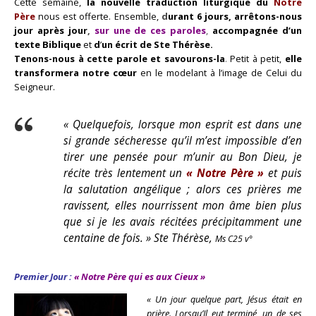
Cette semaine,
la nouvelle traduction liturgique du
Notre
Père
nous est offerte.
Ensemble,
d
urant 6 jours,
arrêtons-nous
jour après jour
,
sur une de ces paroles
,
accompagnée d’un
texte Biblique
et
d
’
un écrit de Ste Thérèse.
Tenons-nous à cette parole et savourons-la
.
Petit à petit,
elle
transformera notre cœur
en le modelant à l’image de Celui du
Seigneur.
« Quelquefois, lorsque mon esprit est dans une
si grande sécheresse qu’il m’est impossible d’en
tirer une pensée pour m’unir au Bon Dieu, je
récite très lentement un
« Notre Père »
et puis
la salutation angélique ; alors ces prières me
ravissent, elles nourrissent mon âme bien plus
que si je les avais récitées précipitamment une
centaine de fois. »
Ste Thérèse,
Ms C25 v°
Premier Jour :
« Notre Père qui es aux Cieux »
« Un jour quelque part, Jésus était en
prière.
Lorsqu’Il eut terminé, un de ses