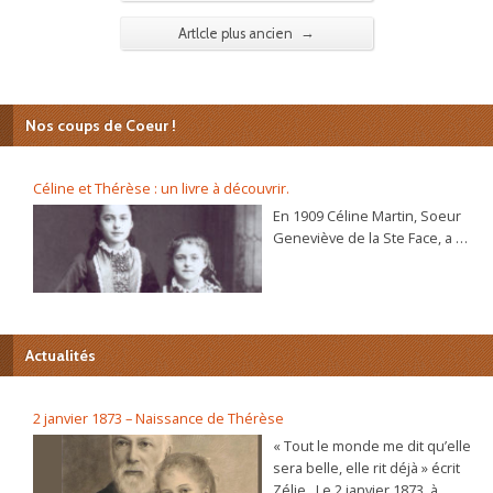
→
Artlcle plus ancien
Nos coups de Coeur !
Céline et Thérèse : un livre à découvrir.
En 1909 Céline Martin, Soeur
Geneviève de la Ste Face, a 40
ans. L’autobiographie de sa
sœur Thérèse, l’histoire
d’une âme, se répand dans le
monde et son procès de
béatification va s’ouvrir
Actualités
bientôt. C’est alors que la
Prieure du Carmel lui
demande d’écrire sa propre
2 janvier 1873 – Naissance de Thérèse
autobiographie. Dans ce récit
« Tout le monde me dit qu’elle
plein de vie et d’humour elle
sera belle, elle rit déjà » écrit
raconte, de sa naissance à sa
Zélie . Le 2 janvier 1873, à