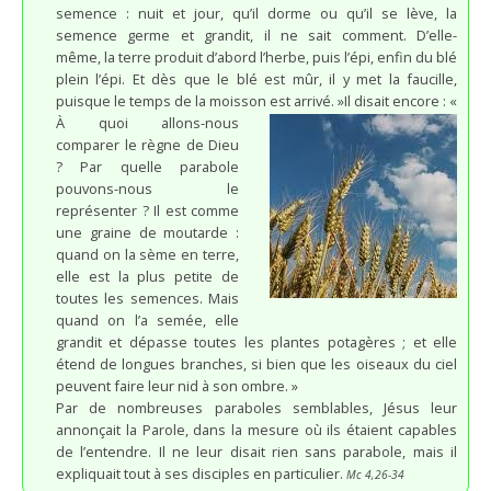
semence : nuit et jour, qu’il dorme ou qu’il se lève, la
semence germe et grandit, il ne sait comment. D’elle-
même, la terre produit d’abord l’herbe, puis l’épi, enfin du blé
plein l’épi. Et dès que le blé est mûr, il y met la faucille,
puisque le temps de la moisson est arrivé. »
Il disait encore : «
À quoi allons-nous
comparer le règne de Dieu
? Par quelle parabole
pouvons-nous le
représenter ? Il est comme
une graine de moutarde :
quand on la sème en terre,
elle est la plus petite de
toutes les semences. Mais
quand on l’a semée, elle
grandit et dépasse toutes les plantes potagères ; et elle
étend de longues branches, si bien que les oiseaux du ciel
peuvent faire leur nid à son ombre. »
Par de nombreuses paraboles semblables, Jésus leur
annonçait la Parole, dans la mesure où ils étaient capables
de l’entendre. Il ne leur disait rien sans parabole, mais il
expliquait tout à ses disciples en particulier.
Mc 4,26-34