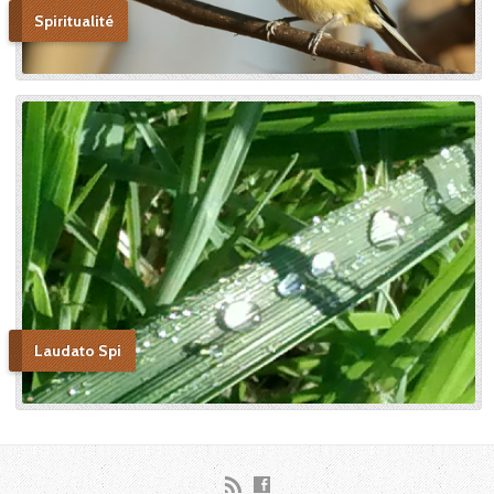
découvertes en découvertes.
Spiritualité
« Autobiographie de la sœur
et novice de la Petite
Thérèse. Histoire d’un tison
arraché du feu. » Edition du
Carmel. 386 pages. 20 Euros
Laudato Spi