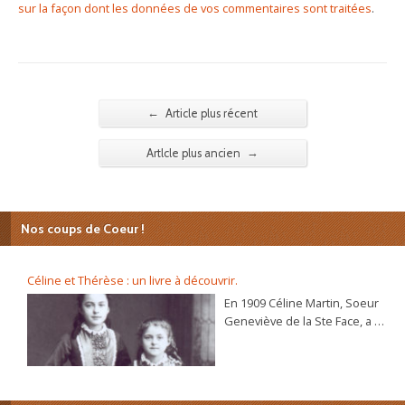
sur la façon dont les données de vos commentaires sont traitées
.
←
Article plus récent
→
Artlcle plus ancien
Nos coups de Coeur !
Céline et Thérèse : un livre à découvrir.
En 1909 Céline Martin, Soeur
Geneviève de la Ste Face, a 40
ans. L’autobiographie de sa
sœur Thérèse, l’histoire
d’une âme, se répand dans le
monde et son procès de