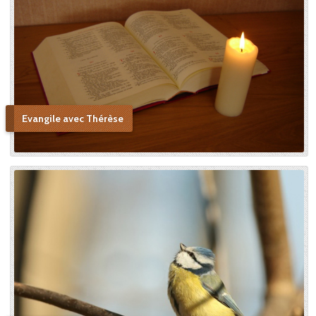
Sainte Vierge : « Si je n’ai
point vu le modèle, j’aime à
me persuader que j’ai vu la
copie. » Après sa mort, c’est
Céline qui plaida sa cause en
canonisation en défendant
au procès ecclésiastique sa «
petite voie » si novatrice : « Ce
Evangile avec Thérèse
n’était pas ma sœur que je
voulais faire monter sur les
autels, mais l’instrument dont
le bon Dieu s’était servi pour
montrer aux âmes “la voie de
l’enfance spirituelle” afin qu’il
produise tout l’effet pour
lequel il avait été créé. » En
promulguant le décret sur
l’héroïcité des vertus de
Thérèse, le pape Benoît XV
saluera cette « voie de la
confiance et de l’abandon ».
Bonne lecture pour aller de