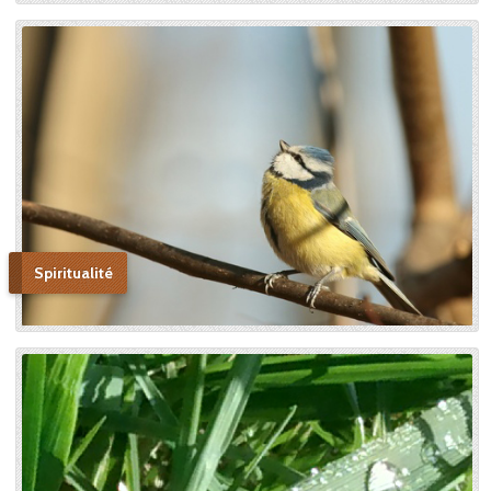
autels, mais l’instrument dont
le bon Dieu s’était servi pour
montrer aux âmes “la voie de
l’enfance spirituelle” afin qu’il
produise tout l’effet pour
lequel il avait été créé. » En
promulguant le décret sur
l’héroïcité des vertus de
Thérèse, le pape Benoît XV
saluera cette « voie de la
confiance et de l’abandon ».
Bonne lecture pour aller de
découvertes en découvertes.
Spiritualité
« Autobiographie de la sœur
et novice de la Petite
Thérèse. Histoire d’un tison
arraché du feu. » Edition du
Carmel. 386 pages. 20 Euros