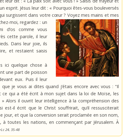
et leur dit : « La paix soit avec vous ! » Saisis de frayeur et
r un esprit. Jésus leur dit : « Pourquoi êtes-vous bouleversés
qui surgissent dans votre cœur ? Voyez mes mains et mes
hez-moi, regardez : un
 ni d’os comme vous
ès cette parole, il leur
ds. Dans leur joie, ils
re, et restaient saisis
us ici quelque chose à
rent une part de poisson
devant eux. Puis il leur
s que je vous ai dites quand j’étais encore avec vous : “Il
 ce qui a été écrit à mon sujet dans la loi de Moïse, les
» Alors il ouvrit leur intelligence à la compréhension des
si est-il écrit que le Christ souffrirait, qu’il ressusciterait
me jour, et que la conversion serait proclamée en son nom,
, à toutes les nations, en commençant par Jérusalem. À
»
Lc 24, 35-48