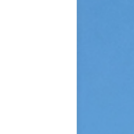
Sainte Vierge : « Si je n’ai
point vu le modèle, j’aime à
me persuader que j’ai vu la
copie. » Après sa mort, c’est
Céline qui plaida sa cause en
canonisation en défendant au
procès ecclésiastique sa «
petite voie » si novatrice : «
Ce n’était pas ma sœur que je
voulais faire monter sur les
autels, mais l’instrument dont
le bon Dieu s’était servi pour
montrer aux âmes “la voie de
l’enfance spirituelle” afin qu’il
produise tout l’effet pour
lequel il avait été créé. » En
promulguant le décret sur
l’héroïcité des vertus de
Thérèse, le pape Benoît XV
saluera cette « voie de la