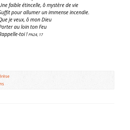
Une faible étincelle, ô mystère de vie
Suffit pour allumer un immense incendie.
Que je veux, ô mon Dieu
Porter au loin ton Feu
Rappelle-toi !
PN24, 17
érèse
ns