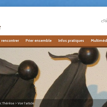
Ai
 rencontrer
Prier ensemble
Infos pratiques
Multiméd
ec Thérèse
>
Voir l'article