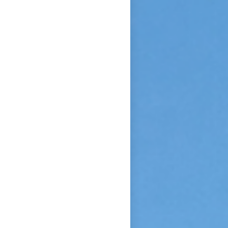
confiance et de l’abandon ».
Bonne lecture pour aller de
découvertes en découvertes.
« Autobiographie de la sœur
et novice de la Petite
Thérèse. Histoire d’un tison
arraché du feu. » Edition du
Carmel. 386 pages. 20 Euros