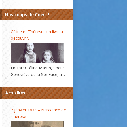
Nos coups de Coeur !
Céline et Thérèse : un livre à
découvrir.
En 1909 Céline Martin, Soeur
Geneviève de la Ste Face, a
40 ans. L’autobiographie de
sa sœur Thérèse, l’histoire
Actualités
d’une âme, se répand dans le
monde et son procès de
béatification va s’ouvrir
2 janvier 1873 – Naissance de
bientôt. C’est alors que la
Thérèse
Prieure du Carmel lui
demande d’écrire sa propre