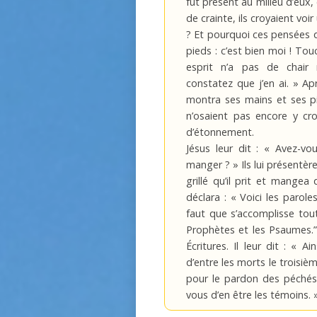
fut présent au milieu d’eux, 
de crainte, ils croyaient voi
? Et pourquoi ces pensées 
pieds : c’est bien moi !
Touc
esprit n’a pas de chair
constatez que j’en ai. » Apr
montra ses mains et ses pie
n’osaient pas encore y croi
d’étonnement.
Jésus leur dit : « Avez-vo
manger ? » Ils lui présentè
grillé qu’il prit et mangea 
déclara : « Voici les parole
faut que s’accomplisse tout
Prophètes et les Psaumes.” 
Écritures. Il leur dit : « Ain
d’entre les morts le troisiè
pour le pardon des péchés
vous d’en être les témoins. 