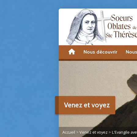
accueil
Nous découvrir
Nous
Venez et voyez
Accueil
>
Venez et voyez
>
L'Evangile av