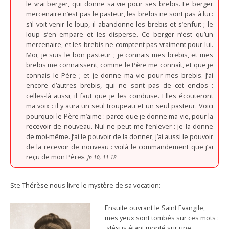
le vrai berger, qui donne sa vie pour ses brebis. Le berger
mercenaire n’est pas le pasteur, les brebis ne sont pas à lui :
s’il voit venir le loup, il abandonne les brebis et s’enfuit ; le
loup s’en empare et les disperse. Ce berger n’est qu’un
mercenaire, et les brebis ne comptent pas vraiment pour lui.
Moi, je suis le bon pasteur ; je connais mes brebis, et mes
brebis me connaissent, comme le Père me connaît, et que je
connais le Père ; et je donne ma vie pour mes brebis. J’ai
encore d’autres brebis, qui ne sont pas de cet enclos :
celles-là aussi, il faut que je les conduise. Elles écouteront
ma voix : il y aura un seul troupeau et un seul pasteur. Voici
pourquoi le Père m’aime : parce que je donne ma vie, pour la
recevoir de nouveau. Nul ne peut me l’enlever : je la donne
de moi-même. J’ai le pouvoir de la donner, j’ai aussi le pouvoir
de la recevoir de nouveau : voilà le commandement que j’ai
reçu de mon Père».
Jn 10, 11-18
Ste Thérèse nous livre le mystère de sa vocation:
Ensuite ouvrant le Saint Evangile,
mes yeux sont tombés sur ces mots :
«Jésus étant monté sur une