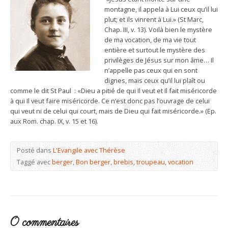
montagne, il appela à Lui ceux qu’il lui
plut; et ils vinrent à Lui.» (St Marc,
Chap. III, v. 13). Voilà bien le mystère
de ma vocation, de ma vie tout
entière et surtout le mystère des
privilèges de Jésus sur mon âme… Il
n’appelle pas ceux qui en sont
dignes, mais ceux qu’il lui plaît ou
comme le dit St Paul : «Dieu a pitié de qui Il veut et Il fait miséricorde
à qui Il veut faire miséricorde. Ce n’est donc pas l’ouvrage de celui
qui veut ni de celui qui court, mais de Dieu qui fait miséricorde.» (Ep.
aux Rom. chap. IX, v. 15 et 16).
Posté dans
L'Evangile avec Thérèse
Taggé avec
berger
,
Bon berger
,
brebis
,
troupeau
,
vocation
0 commentaires