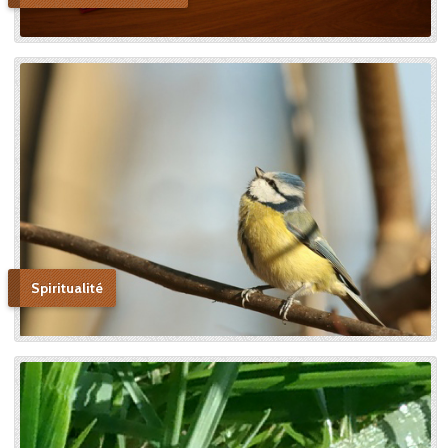
n’était pas ma sœur que je
voulais faire monter sur les
autels, mais l’instrument dont
le bon Dieu s’était servi pour
montrer aux âmes “la voie de
l’enfance spirituelle” afin qu’il
produise tout l’effet pour
lequel il avait été créé. » En
promulguant le décret sur
l’héroïcité des vertus de
Thérèse, le pape Benoît XV
saluera cette « voie de la
confiance et de l’abandon ».
Bonne lecture pour aller de
découvertes en découvertes.
Spiritualité
« Autobiographie de la sœur
et novice de la Petite
Thérèse. Histoire d’un tison
arraché du feu. » Edition du
Carmel. 386 pages. 20 Euros