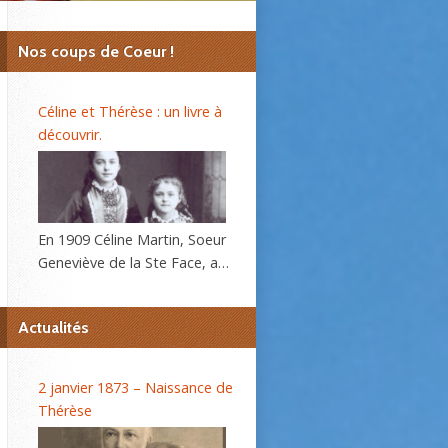
Nos coups de Coeur !
Céline et Thérèse : un livre à
découvrir.
En 1909 Céline Martin, Soeur
Geneviève de la Ste Face, a
40 ans. L’autobiographie de
sa sœur Thérèse, l’histoire
Actualités
d’une âme, se répand dans le
monde et son procès de
béatification va s’ouvrir
2 janvier 1873 – Naissance de
bientôt. C’est alors que la
Thérèse
Prieure du Carmel lui
demande d’écrire sa propre