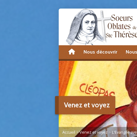
accueil
Nous découvrir
Nous
Venez et voyez
Accueil
>
Venez et voyez
>
L'Evangile av