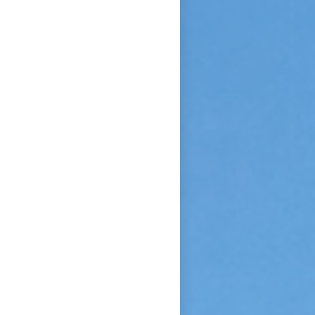
confiance et de l’abandon ».
Bonne lecture pour aller de
découvertes en découvertes.
« Autobiographie de la sœur
et novice de la Petite
Thérèse. Histoire d’un tison
arraché du feu. » Edition du
Carmel. 386 pages. 20 Euros