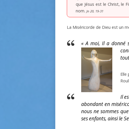
que Jésus est le Christ, le 
nom.
Jn 20, 19-31
La Miséricorde de Dieu est un m
« A moi, Il a donné s
con
tou
Elle
Roul
Il e
abondant en miséricord
nous ne sommes que 
ses enfants, ainsi le