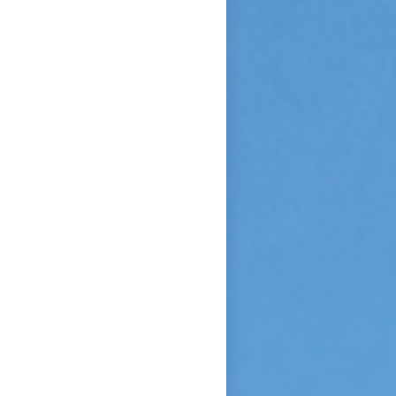
Sainte Vierge : « Si je n’ai
point vu le modèle, j’aime à
me persuader que j’ai vu la
copie. » Après sa mort, c’est
Céline qui plaida sa cause en
canonisation en défendant au
procès ecclésiastique sa «
petite voie » si novatrice : «
Ce n’était pas ma sœur que je
voulais faire monter sur les
autels, mais l’instrument dont
le bon Dieu s’était servi pour
montrer aux âmes “la voie de
l’enfance spirituelle” afin qu’il
produise tout l’effet pour
lequel il avait été créé. » En
promulguant le décret sur
l’héroïcité des vertus de
Thérèse, le pape Benoît XV
saluera cette « voie de la