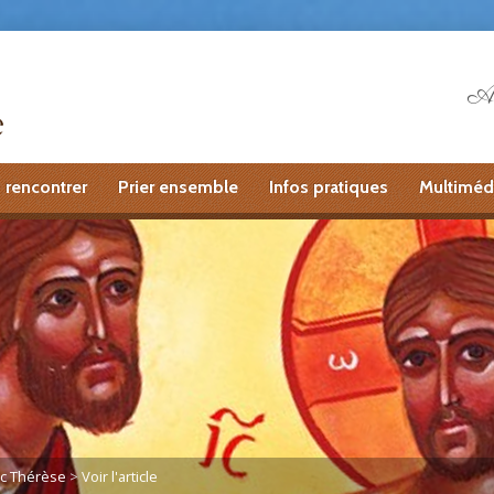
Ai
 rencontrer
Prier ensemble
Infos pratiques
Multiméd
ec Thérèse
>
Voir l'article