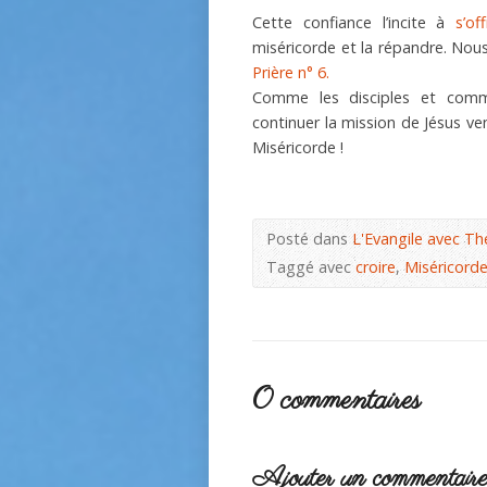
Cette confiance l’incite à
s’off
miséricorde et la répandre. Nou
Prière n° 6.
Comme les disciples et com
continuer la mission de Jésus ve
Miséricorde !
Posté dans
L'Evangile avec Th
Taggé avec
croire
,
Miséricord
0 commentaires
Ajouter un commentair