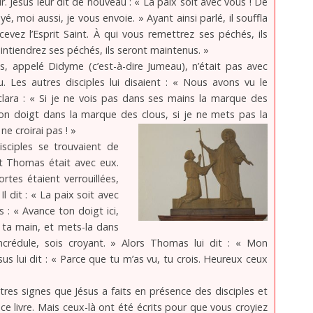
r. Jésus leur dit de nouveau : « La paix soit avec vous ! De
 moi aussi, je vous envoie. » Ayant ainsi parlé, il souffla
ecevez l’Esprit Saint. À qui vous remettrez ses péchés, ils
intiendrez ses péchés, ils seront maintenus. »
, appelé Didyme (c’est-à-dire Jumeau), n’était pas avec
. Les autres disciples lui disaient : « Nous avons vu le
éclara : « Si je ne vois pas dans ses mains la marque des
on doigt dans la marque des clous, si je ne mets pas la
ne croirai pas ! »
isciples se trouvaient de
t Thomas était avec eux.
ortes étaient verrouillées,
 Il dit : « La paix soit avec
s : « Avance ton doigt ici,
 ta main, et mets-la dans
ncrédule, sois croyant. » Alors Thomas lui dit : « Mon
us lui dit : « Parce que tu m’as vu, tu crois. Heureux ceux
tres signes que Jésus a faits en présence des disciples et
ce livre. Mais ceux-là ont été écrits pour que vous croyiez