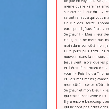
de joie en voyant le Seigneu
même que le Père m’a envoyé,
sur eux et il leur dit : « R
seront remis ; à qui vous ma
Or, l’un des Douze, Thomas
eux quand Jésus était venu
Seigneur ! » Mais il leur d
clous, si je ne mets pas m
main dans son côté, non, je 
Huit jours plus tard, les d
nouveau dans la maison, e
Jésus vient, alors que les p
et il était là au milieu d’eux.
vous ! » Puis il dit à Thoma
et vois mes mains ; avance
mon côté : cesse d’être i
Seigneur et mon Dieu ! » Jés
qui croient sans avoir vu. »
Il y a encore beaucoup d’au
qui ne sont pas écrits dans 