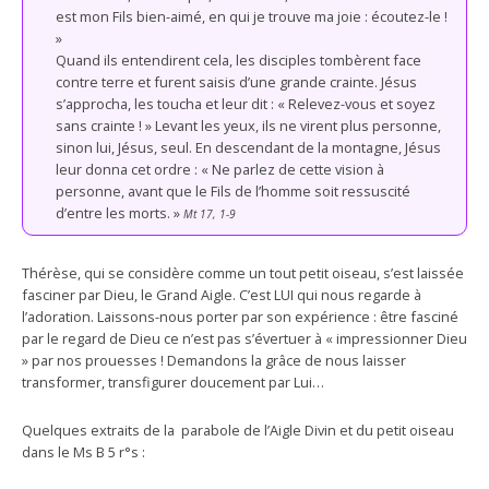
est mon Fils bien-aimé, en qui je trouve ma joie : écoutez-le !
»
Quand ils entendirent cela, les disciples tombèrent face
contre terre et furent saisis d’une grande crainte. Jésus
s’approcha, les toucha et leur dit : « Relevez-vous et soyez
sans crainte ! » Levant les yeux, ils ne virent plus personne,
sinon lui, Jésus, seul. En descendant de la montagne, Jésus
leur donna cet ordre : « Ne parlez de cette vision à
personne, avant que le Fils de l’homme soit ressuscité
d’entre les morts. »
Mt 17, 1-9
Thérèse, qui se considère comme un tout petit oiseau, s’est laissée
fasciner par Dieu, le Grand Aigle. C’est LUI qui nous regarde à
l’adoration. Laissons-nous porter par son expérience : être fasciné
par le regard de Dieu ce n’est pas s’évertuer à « impressionner Dieu
» par nos prouesses ! Demandons la grâce de nous laisser
transformer, transfigurer doucement par Lui…
Quelques extraits de la parabole de l’Aigle Divin et du petit oiseau
dans le Ms B 5 r°s :