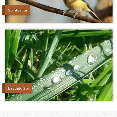
Bonne lecture pour aller de
découvertes en découvertes.
Spiritualité
« Autobiographie de la sœur
et novice de la Petite
Thérèse. Histoire d’un tison
arraché du feu. » Edition du
Carmel. 386 pages. 20 Euros
Laudato Spi