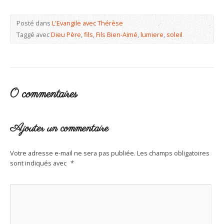
Posté dans
L'Evangile avec Thérèse
Taggé avec
Dieu Père
,
fils
,
Fils Bien-Aimé
,
lumiere
,
soleil
0 commentaires
Ajouter un commentaire
Votre adresse e-mail ne sera pas publiée.
Les champs obligatoires
sont indiqués avec
*