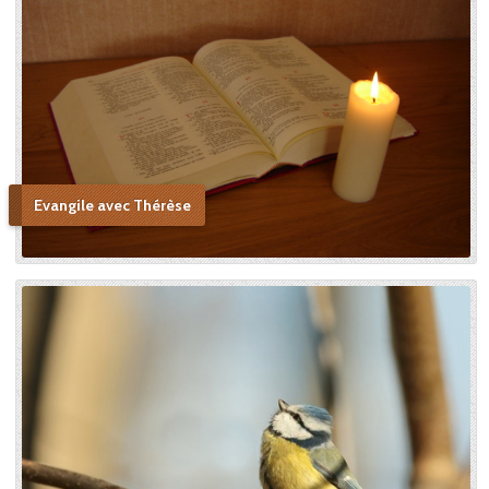
de sainteté proche de la
Sainte Vierge : « Si je n’ai
point vu le modèle, j’aime à
me persuader que j’ai vu la
copie. » Après sa mort, c’est
Céline qui plaida sa cause en
canonisation en défendant
au procès ecclésiastique sa «
petite voie » si novatrice : « Ce
Evangile avec Thérèse
n’était pas ma sœur que je
voulais faire monter sur les
autels, mais l’instrument dont
le bon Dieu s’était servi pour
montrer aux âmes “la voie de
l’enfance spirituelle” afin qu’il
produise tout l’effet pour
lequel il avait été créé. » En
promulguant le décret sur
l’héroïcité des vertus de
Thérèse, le pape Benoît XV
saluera cette « voie de la
confiance et de l’abandon ».