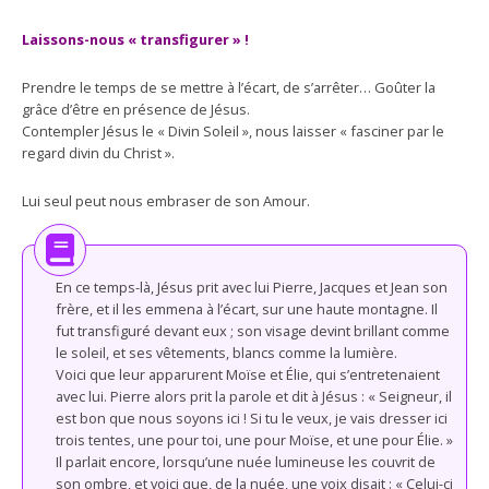
Laissons-nous « transfigurer » !
Prendre le temps de se mettre à l’écart, de s’arrêter… Goûter la
grâce d’être en présence de Jésus.
Contempler Jésus le « Divin Soleil », nous laisser « fasciner par le
regard divin du Christ ».
Lui seul peut nous embraser de son Amour.
En ce temps-là, Jésus prit avec lui Pierre, Jacques et Jean son
frère, et il les emmena à l’écart, sur une haute montagne. Il
fut transfiguré devant eux ; son visage devint brillant comme
le soleil, et ses vêtements, blancs comme la lumière.
Voici que leur apparurent Moïse et Élie, qui s’entretenaient
avec lui. Pierre alors prit la parole et dit à Jésus : « Seigneur, il
est bon que nous soyons ici ! Si tu le veux, je vais dresser ici
trois tentes, une pour toi, une pour Moïse, et une pour Élie. »
Il parlait encore, lorsqu’une nuée lumineuse les couvrit de
son ombre, et voici que, de la nuée, une voix disait : « Celui-ci