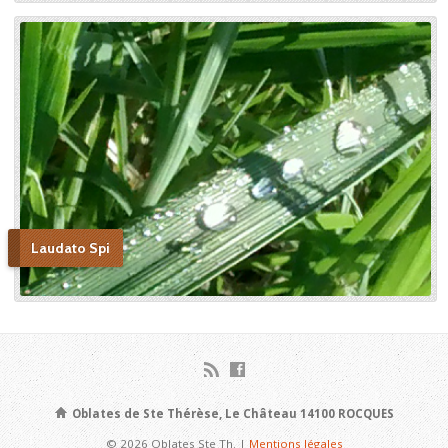
Thérèse. Histoire d’un tison
arraché du feu. » Edition du
Carmel. 386 pages. 20 Euros
Laudato Spi
Oblates de Ste Thérèse, Le Château 14100 ROCQUES
© 2026 Oblates Ste Th. |
Mentions légales