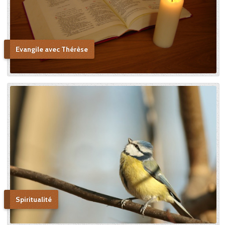
copie. » Après sa mort, c’est
Céline qui plaida sa cause en
canonisation en défendant
au procès ecclésiastique sa «
petite voie » si novatrice : « Ce
Evangile avec Thérèse
n’était pas ma sœur que je
voulais faire monter sur les
autels, mais l’instrument dont
le bon Dieu s’était servi pour
montrer aux âmes “la voie de
l’enfance spirituelle” afin qu’il
produise tout l’effet pour
lequel il avait été créé. » En
promulguant le décret sur
l’héroïcité des vertus de
Thérèse, le pape Benoît XV
saluera cette « voie de la
confiance et de l’abandon ».
Bonne lecture pour aller de
découvertes en découvertes.
Spiritualité
« Autobiographie de la sœur
et novice de la Petite