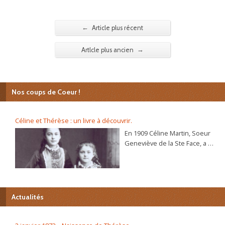
←
Article plus récent
→
Artlcle plus ancien
Nos coups de Coeur !
Céline et Thérèse : un livre à découvrir.
En 1909 Céline Martin, Soeur
Geneviève de la Ste Face, a 40
ans. L’autobiographie de sa
sœur Thérèse, l’histoire
d’une âme, se répand dans le
monde et son procès de
béatification va s’ouvrir
Actualités
bientôt. C’est alors que la
Prieure du Carmel lui
demande d’écrire sa propre