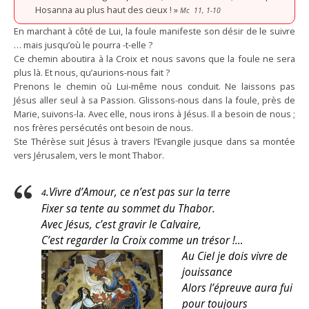
Hosanna au plus haut des cieux ! »
Mc 11, 1-10
En marchant à côté de Lui, la foule manifeste son désir de le suivre
… mais jusqu’où le pourra -t-elle ?
Ce chemin aboutira à la Croix et nous savons que la foule ne sera
plus là. Et nous, qu’aurions-nous fait ?
Prenons le chemin où Lui-même nous conduit. Ne laissons pas
Jésus aller seul à sa Passion. Glissons-nous dans la foule, près de
Marie, suivons-la. Avec elle, nous irons à Jésus. Il a besoin de nous ;
nos frères persécutés ont besoin de nous.
Ste Thérèse suit Jésus à travers l’Evangile jusque dans sa montée
vers Jérusalem, vers le mont Thabor.
.Vivre d’Amour, ce n’est pas sur la terre
4
Fixer sa tente au sommet du Thabor.
Avec Jésus, c’est gravir le Calvaire,
C’est regarder la Croix comme un trésor !…
Au Ciel je dois vivre de
jouissance
Alors l’épreuve aura fui
pour toujours