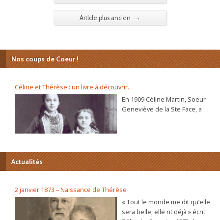
→
Artlcle plus ancien
Nos coups de Coeur !
Céline et Thérèse : un livre à découvrir.
En 1909 Céline Martin, Soeur
Geneviève de la Ste Face, a 40
ans. L’autobiographie de sa
sœur Thérèse, l’histoire
d’une âme, se répand dans le
monde et son procès de
béatification va s’ouvrir
Actualités
bientôt. C’est alors que la
Prieure du Carmel lui
demande d’écrire sa propre
2 janvier 1873 – Naissance de Thérèse
autobiographie. Dans ce récit
« Tout le monde me dit qu’elle
plein de vie et d’humour elle
sera belle, elle rit déjà » écrit
raconte, de sa naissance à sa