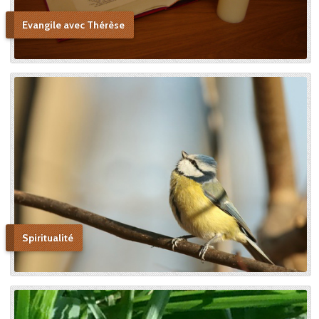
au procès ecclésiastique sa «
petite voie » si novatrice : « Ce
Evangile avec Thérèse
n’était pas ma sœur que je
voulais faire monter sur les
autels, mais l’instrument dont
le bon Dieu s’était servi pour
montrer aux âmes “la voie de
l’enfance spirituelle” afin qu’il
produise tout l’effet pour
lequel il avait été créé. » En
promulguant le décret sur
l’héroïcité des vertus de
Thérèse, le pape Benoît XV
saluera cette « voie de la
confiance et de l’abandon ».
Bonne lecture pour aller de
découvertes en découvertes.
Spiritualité
« Autobiographie de la sœur
et novice de la Petite
Thérèse. Histoire d’un tison
arraché du feu. » Edition du
Carmel. 386 pages. 20 Euros