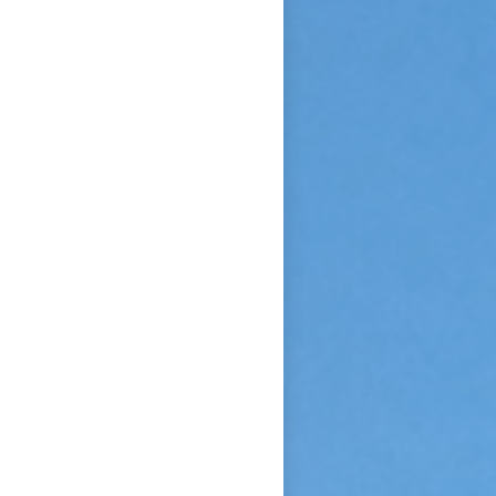
Sainte Vierge : « Si je n’ai
point vu le modèle, j’aime à
me persuader que j’ai vu la
copie. » Après sa mort, c’est
Céline qui plaida sa cause en
canonisation en défendant au
procès ecclésiastique sa «
petite voie » si novatrice : «
Ce n’était pas ma sœur que je
voulais faire monter sur les
autels, mais l’instrument dont
le bon Dieu s’était servi pour
montrer aux âmes “la voie de
l’enfance spirituelle” afin qu’il
produise tout l’effet pour
lequel il avait été créé. » En
promulguant le décret sur
l’héroïcité des vertus de
Thérèse, le pape Benoît XV
saluera cette « voie de la