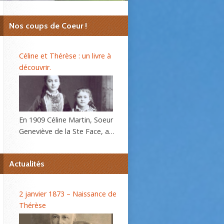
Nos coups de Coeur !
Céline et Thérèse : un livre à
découvrir.
En 1909 Céline Martin, Soeur
Geneviève de la Ste Face, a
40 ans. L’autobiographie de
sa sœur Thérèse, l’histoire
Actualités
d’une âme, se répand dans le
monde et son procès de
béatification va s’ouvrir
2 janvier 1873 – Naissance de
bientôt. C’est alors que la
Thérèse
Prieure du Carmel lui
demande d’écrire sa propre