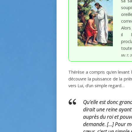
sa sa
soupi
orei
corr
Alors
il 
procl
toute
Mc 7, 3
Thérèse a compris qu’en levant le
découvre la puissance de la priè
vers Lui, d’un simple regard…
Qu’elle est donc grand
dirait une reine ayant
auprès du roi et pouva
demande. […] Pour moi,
cœur, c’est un simple r