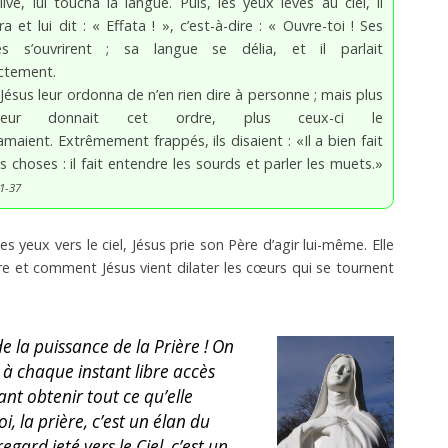
live, lui toucha la langue.
Puis, les yeux levés au ciel, il
ra et lui dit : « Effata ! », c’est-à-dire : « Ouvre-toi ! Ses
lles s’ouvrirent ; sa langue se délia, et il parlait
ectement.
 Jésus leur ordonna de n’en rien dire à personne ; mais plus
leur donnait cet ordre, plus ceux-ci le
amaient. Extrêmement frappés, ils disaient : «Il a bien fait
s choses : il fait entendre les sourds et parler les muets.»
1-37
s yeux vers le ciel, Jésus prie son Père d’agir lui-même. Elle
re et comment Jésus vient dilater les cœurs qui se tournent
e la puissance de la Prière !
On
 à chaque instant libre accès
nt obtenir tout ce qu’elle
 la prière, c’est un élan du
egard jeté vers le Ciel, c’est un