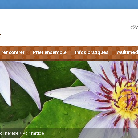
Ai
 rencontrer
Prier ensemble
Infos pratiques
Multiméd
ec Thérèse
>
Voir l'article