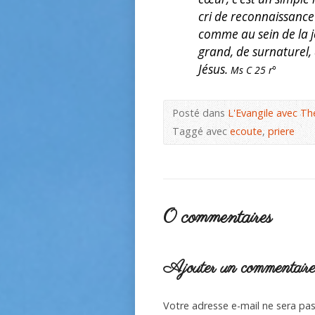
cri de reconnaissance
comme au sein de la jo
grand, de surnaturel, 
Jésus.
Ms C 25 r°
Posté dans
L'Evangile avec Th
Taggé avec
ecoute
,
priere
0 commentaires
Ajouter un commentair
Votre adresse e-mail ne sera pas