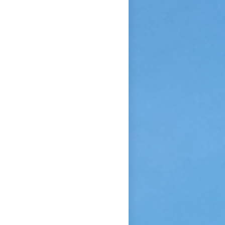
confiance et de l’abandon ».
Bonne lecture pour aller de
découvertes en découvertes.
« Autobiographie de la sœur
et novice de la Petite
Thérèse. Histoire d’un tison
arraché du feu. » Edition du
Carmel. 386 pages. 20 Euros