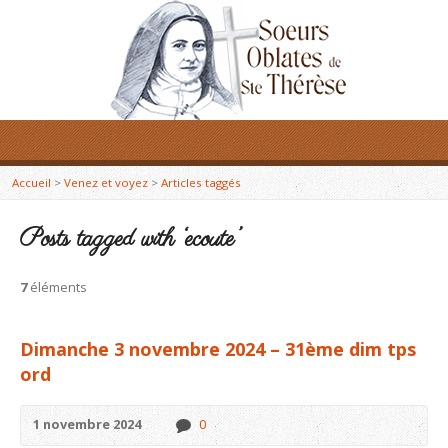
Accueil
>
Venez et voyez
>
Articles taggés
Posts tagged with ‘ecoute’
7
éléments
Dimanche 3 novembre 2024 – 31ème dim tps
ord
1 novembre 2024
0