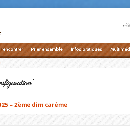
Ai
 rencontrer
Prier ensemble
Infos pratiques
Multiméd
s
sfiguration’
025 – 2ème dim carême