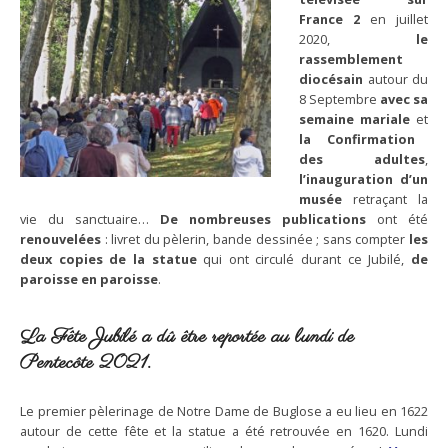
France 2
en juillet
2020,
le
rassemblement
diocésain
autour du
8 Septembre
avec sa
semaine mariale
et
la Confirmation
des adultes
,
l’inauguration d’un
musée
retraçant la
vie du sanctuaire…
De nombreuses publications
ont été
renouvelées
: livret du pèlerin, bande dessinée ; sans compter
les
deux copies de la statue
qui ont circulé durant ce Jubilé,
de
paroisse en paroisse
.
La Fête Jubilé
a dû être reportée au
lundi de
Pentecôte 2021.
Le premier pèlerinage de Notre Dame de Buglose a eu lieu en 1622
autour de cette fête et la statue a été retrouvée en 1620. Lundi