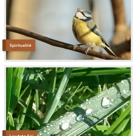
lequel il avait été créé. » En
promulguant le décret sur
l’héroïcité des vertus de
Thérèse, le pape Benoît XV
saluera cette « voie de la
confiance et de l’abandon ».
Bonne lecture pour aller de
découvertes en découvertes.
Spiritualité
« Autobiographie de la sœur
et novice de la Petite
Thérèse. Histoire d’un tison
arraché du feu. » Edition du
Carmel. 386 pages. 20 Euros
Laudato Spi