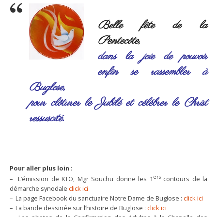
Belle fête de la
Pentecôte,
dans la joie de pouvoir
enfin se rassembler à
Buglose,
pour clôturer le Jubilé et célébrer le Christ
ressuscité.
Pour aller plus loin
:
ers
– L’émission de KTO, Mgr Souchu donne les 1
contours de la
démarche synodale
click ici
– La page Facebook du sanctuaire Notre Dame de Buglose :
click ici
– La bande dessinée sur l’histoire de Buglose :
click ici