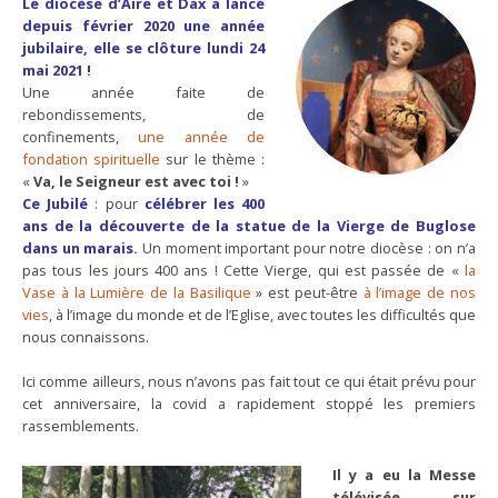
Le diocèse d’Aire et Dax a lancé
depuis février 2020 une année
jubilaire, elle se clôture lundi 24
mai 2021 !
Une année faite de
rebondissements, de
confinements,
une année de
fondation spirituelle
sur le thème :
«
Va, le Seigneur est avec toi !
»
Ce Jubilé
: pour
célébrer les 400
ans de la découverte de la statue de la Vierge de Buglose
dans un marais.
Un moment important pour notre diocèse : on n’a
pas tous les jours 400 ans ! Cette Vierge, qui est passée de «
la
Vase à la Lumière de la Basilique
» est peut-être
à l’image de nos
vies
, à l’image du monde et de l’Eglise, avec toutes les difficultés que
nous connaissons.
….
Ici comme ailleurs, nous n’avons pas fait tout ce qui était prévu pour
cet anniversaire, la covid a rapidement stoppé les premiers
rassemblements.
Il y a eu la Messe
télévisée sur