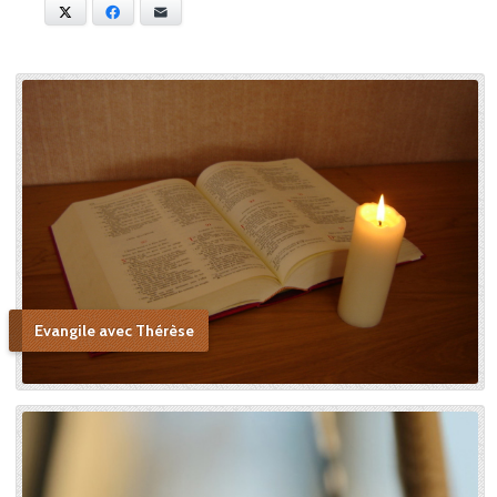
anecdotes sur sa vie au
X
Facebook
E-mail
Carmel. Dans cet écrit, sa
petite sœur tient une place
centrale, tant elle la chérissait
et admirait ses vertus, allant
jusqu’à voir en elle une figure
de sainteté proche de la
Sainte Vierge : « Si je n’ai
point vu le modèle, j’aime à
me persuader que j’ai vu la
copie. » Après sa mort, c’est
Céline qui plaida sa cause en
canonisation en défendant
au procès ecclésiastique sa «
petite voie » si novatrice : « Ce
Evangile avec Thérèse
n’était pas ma sœur que je
voulais faire monter sur les
autels, mais l’instrument dont
le bon Dieu s’était servi pour
montrer aux âmes “la voie de
l’enfance spirituelle” afin qu’il
produise tout l’effet pour