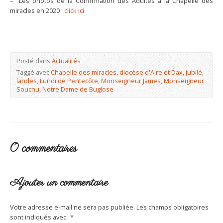
– Les photos de la Confirmation des Adultes à la Chapelle des
miracles en 2020 :
click ici
Posté dans
Actualités
Taggé avec
Chapelle des miracles
,
diocèse d'Aire et Dax
,
jubilé
,
landes
,
Lundi de Pentecôte
,
Monseigneur James
,
Monseigneur
Souchu
,
Notre Dame de Buglose
0 commentaires
Ajouter un commentaire
Votre adresse e-mail ne sera pas publiée.
Les champs obligatoires
sont indiqués avec
*