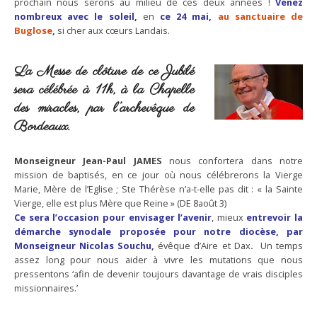
prochain nous serons au milieu de ces deux années !
Venez
nombreux avec le soleil,
en
ce 24 mai,
au sanctuaire de
Buglose
,
si cher aux cœurs Landais.
La Messe de clôture de ce Jubilé
sera célébrée à 11h
, à
la Chapelle
des miracles, par l’archevêque de
Bordeaux.
Monseigneur Jean-Paul JAMES
nous confortera dans notre
mission de baptisés, en ce jour où nous célébrerons la Vierge
Marie, Mère de l’Eglise ; Ste Thérèse n’a-t-elle pas dit : « la Sainte
Vierge, elle est plus Mère que Reine » (DE 8août 3)
Ce sera l’occasion pour envisager l’avenir
, mieux
entrevoir la
démarche synodale
proposée pour notre diocèse, par
Monseigneur Nicolas Souchu
,
évêque d’Aire et Dax
.
Un temps
assez long pour nous aider à vivre les mutations que nous
pressentons ‘afin de devenir toujours davantage de vrais disciples
missionnaires.’
….