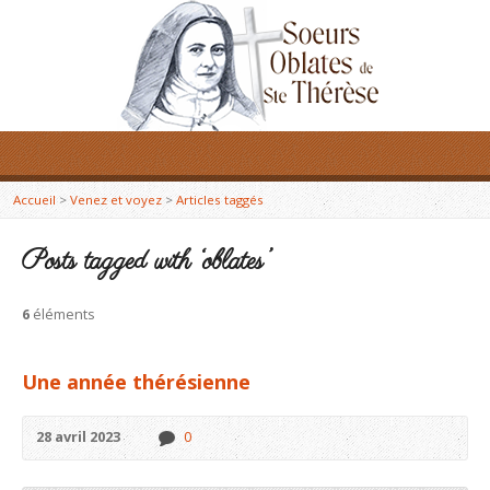
Accueil
>
Venez et voyez
>
Articles taggés
Posts tagged with ‘oblates’
6
éléments
Une année thérésienne
28 avril 2023
0