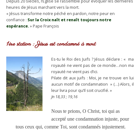
Depuis 20 siècles, l’Église se rassemble pour évoquer les dernières
heures de Jésus marchant vers la mort.
« Jésus transforme notre péché en pardon, notre peur en
confiance :
Sur la Croix naît et renaît toujours notre
espérance.
» Pape François
1ère station : Jésus est
con
damné
à mort
Es-tu le Roi des Juifs ? Jésus déclare : « ma
royauté ne vient pas de ce monde…non ma
royauté ne vient pas d’ici.
Pilate dit aux juifs : Moi, je ne trouve en lui
aucun motif de condamnation » (…) Alors, il
leur livra pour qu’Il soit crucifié. »
Jn 18,33 ; 19,16
Nous te prions, O Christ, toi qui as
accepté une condamnation injuste, pour
tous ceux qui, comme Toi, sont condamnés injustement.