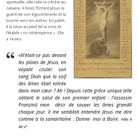
spirituelle, elle relie la crèche au
calvaire. A Noël, l’Enfant Jésus la
guérit de son égocentrisme et la
tourne vers les autres. En juillet,
Il la situe au pied de la croix et
l’établit « co–rédemptrice » . Elle
a 14 ans.
«N’était-ce pas devant
les plaies de Jésus, en
voyant couler son
sang Divin que la soif
des âmes était entrée
dans mon cœur ? Ah ! Depuis cette grâce unique (elle
obtient le salut de son premier enfant : l’assassin
Pranzini) mon désir de sauver les âmes grandit
chaque jour. Il me semblait entendre Jésus me dire
comme à la samaritaine : Donne- moi à Boire. »
Ms A
46 v°