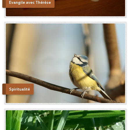
Evangile avec Thérèse
n’était pas ma sœur que je
voulais faire monter sur les
autels, mais l’instrument dont
le bon Dieu s’était servi pour
montrer aux âmes “la voie de
l’enfance spirituelle” afin qu’il
produise tout l’effet pour
lequel il avait été créé. » En
promulguant le décret sur
l’héroïcité des vertus de
Thérèse, le pape Benoît XV
saluera cette « voie de la
confiance et de l’abandon ».
Bonne lecture pour aller de
découvertes en découvertes.
Spiritualité
« Autobiographie de la sœur
et novice de la Petite
Thérèse. Histoire d’un tison
arraché du feu. » Edition du
Carmel. 386 pages. 20 Euros