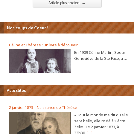
→
Artlcle plus ancien
Nos coups de Coeur !
Céline et Thérèse : un livre à découvrir.
En 1909 Céline Martin, Soeur
Geneviève de la Ste Face, a 40
ans. L’autobiographie de sa
sœur Thérèse, l’histoire
d’une âme, se répand dans le
monde et son procès de
béatification va s’ouvrir
Actualités
bientôt. C’est alors que la
Prieure du Carmel lui
demande d’écrire sa propre
2 janvier 1873 – Naissance de Thérèse
autobiographie. Dans ce récit
« Tout le monde me dit qu’elle
plein de vie et d’humour elle
sera belle, elle rit déjà » écrit
raconte, de sa naissance à sa
Zélie . Le 2 janvier 1873, à
vie au Carmel, les chemins
23h30,
[…]